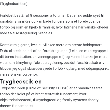
(Tryghedscirklen).
Forløbet består af 8 sessioner á to timer. Det er skræddersyet til
småbørnsforældre og kan både fungere som et forebyggende
forløb og som en hjælp til familier, hvor børnene har vanskeligheder
med følelsesregulering, vrede e.l.
Kontakt mig gerne, hvis du vil høre mere om næste holdopstart.
Er du allerede en del af en forældregruppe (f.eks. en mødregruppe, i
dit barns institution, en vennegruppe e.l.) og kunne I tænke jer mere
viden om tilknytning, følelsesregulering, bevidst forældreskab e.l.,
tilbyder jeg også skræddersyede forløb / oplæg, med udgangspunkt
i jeres ønsker og behov.
Tryghedsciklen
Tryghedscirklen (Circle of Security / COSP) er et manualbaseret
forløb der hviler på et bredt teoretisk fundament, hvor
objektrelationsteori, tilknytningteori og family systems theory
danner fundamentet.