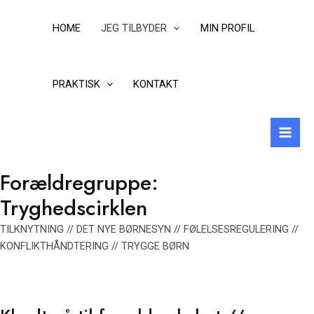
Gå
til
HOME
JEG TILBYDER
MIN PROFIL
indholdet
PRAKTISK
KONTAKT
Mai
Men
Forældregruppe:
Tryghedscirklen
TILKNYTNING // DET NYE BØRNESYN // FØLELSESREGULERING //
KONFLIKTHÅNDTERING // TRYGGE BØRN