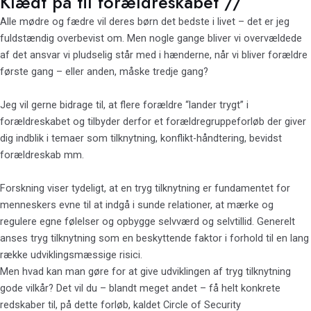
Klædt på til forældreskabet //
Alle mødre og fædre vil deres børn det bedste i livet – det er jeg
fuldstændig overbevist om. Men nogle gange bliver vi overvældede
af det ansvar vi pludselig står med i hænderne, når vi bliver forældre
første gang – eller anden, måske tredje gang?
Jeg vil gerne bidrage til, at flere forældre “lander trygt” i
forældreskabet og tilbyder derfor et forældregruppeforløb der giver
dig indblik i temaer som tilknytning, konflikt-håndtering, bevidst
forældreskab mm.
Forskning viser tydeligt, at en tryg tilknytning er fundamentet for
menneskers evne til at indgå i sunde relationer, at mærke og
regulere egne følelser og opbygge selvværd og selvtillid. Generelt
anses tryg tilknytning som en beskyttende faktor i forhold til en lang
række udviklingsmæssige risici.
Men hvad kan man gøre for at give udviklingen af tryg tilknytning
gode vilkår? Det vil du – blandt meget andet – få helt konkrete
redskaber til, på dette forløb, kaldet Circle of Security