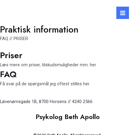
Gå
Mai
til
Men
indholdet
Praktisk information
FAQ // PRISER
Priser
Læs mere om priser, tilskudsmuligheder mm. her.
FAQ
Få svar på de spørgsmål jeg oftest stilles her.
Løvenørnsgade 1B, 8700 Horsens // 4240 2566
Psykolog Beth Apollo